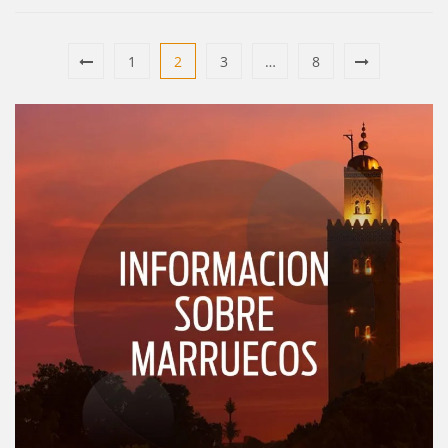
1
2
3
…
8