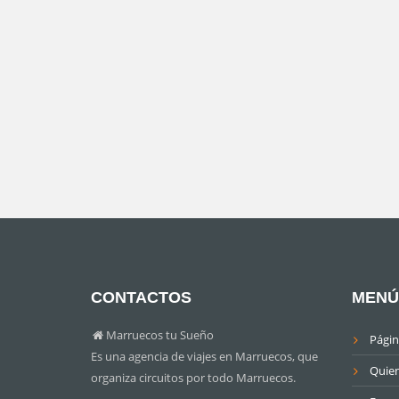
CONTACTOS
MENÚ
Marruecos tu Sueño
Págin
Es una agencia de viajes en Marruecos, que
Quie
organiza circuitos por todo Marruecos.