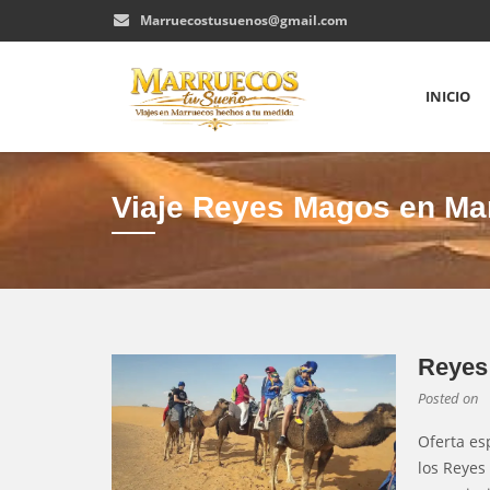
Marruecostusuenos@gmail.com
INICIO
Viaje Reyes Magos en Ma
Reyes
Posted on
Oferta es
los Reyes