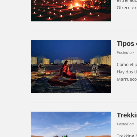
estrellado
Ofrece ex
Tipos
Posted on
Cómo eli
Hay dos t
Marruecos
Trekki
Posted on
Trekking 