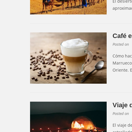
El desier
aproxima
Café 
Posted on
Cómo hac
Marruecos
Oriente. E
Viaje 
Posted on
El viaje d