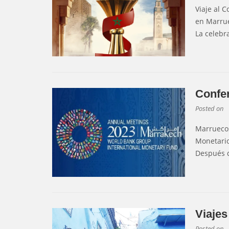
Viaje al 
en Marrue
La celebr
Confe
Posted on
Marruecos
Monetario
Después d
Viajes
Posted on