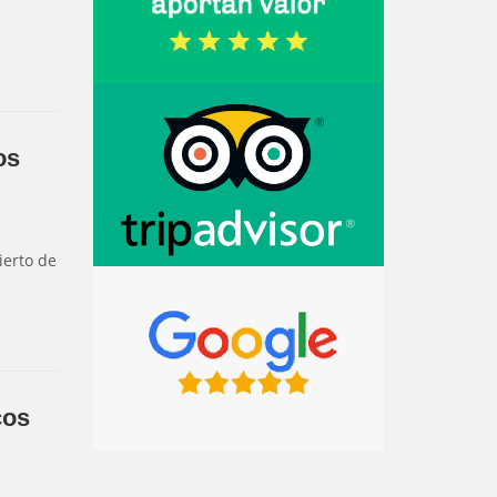
os
ierto de
cos