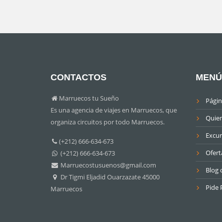
CONTACTOS
MENÚ
Marruecos tu Sueño
Págin
Es una agencia de viajes en Marruecos, que
Quie
organiza circuitos por todo Marruecos.
Excur
(+212) 666-634-673
Ofert
(+212) 666-634-673
Marruecostusuenos@gmail.com
Blog o
Dr Tigmi Eljadid Ouarzazate 45000
Pide 
Marruecos