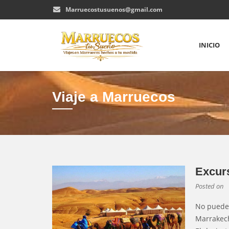
Marruecostusuenos@gmail.com
INICIO
Viaje a Marruecos
Excurs
Posted on
No puedes
Marrakec