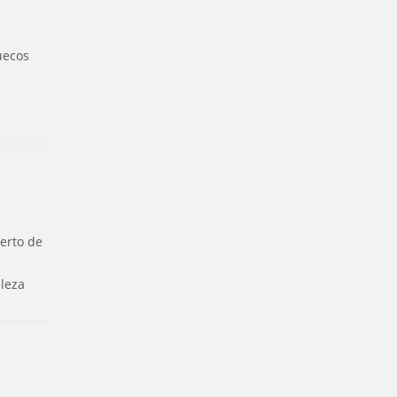
uecos
ierto de
aleza